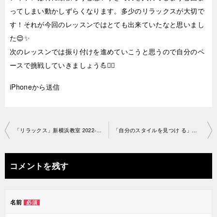
ってしまい動かしずらくなります。多少のリラックスが大切で
す！それが今回のレッスンではとても出来ていたなと思いまし
た😌✨
次のレッスンでは振り付けを進めていこうと思うので自分のペ
ースで挑戦していきましょう💪❤️‍🔥
iPhoneから送信
投
「リラックス」新横浜教室 2022-4-12-­no0094-­1669
「自分のスタイルを見つけ る」新横浜教室2022-4-16-­no0094-­1671
稿
ナ
コメントを残す
ビ
ゲ
名前
必須
ー