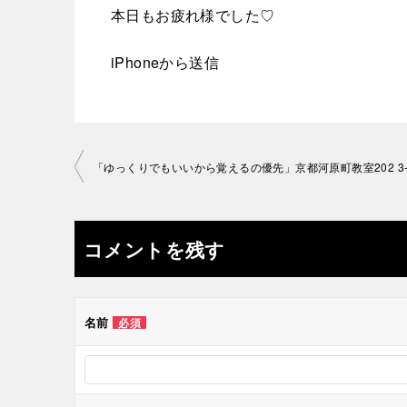
本日もお疲れ様でした♡
iPhoneから送信
投
稿
ナ
コメントを残す
ビ
ゲ
名前
必須
ー
シ