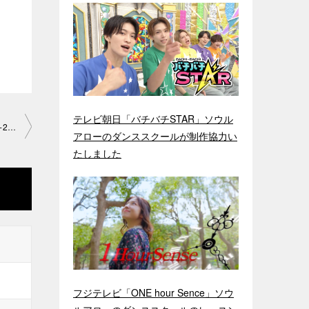
テレビ朝日「バチバチSTAR」ソウル
「限界決めずにもっと捻っ て」京都河原町教室2023-8-28-no0111-2102
アローのダンススクールが制作協力い
たしました
フジテレビ「ONE hour Sence」ソウ