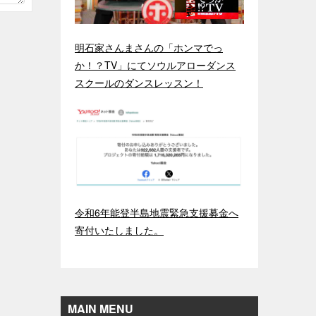
明石家さんまさんの「ホンマでっ
か！？TV」にてソウルアローダンス
スクールのダンスレッスン！
令和6年能登半島地震緊急支援募金へ
寄付いたしました。
MAIN MENU