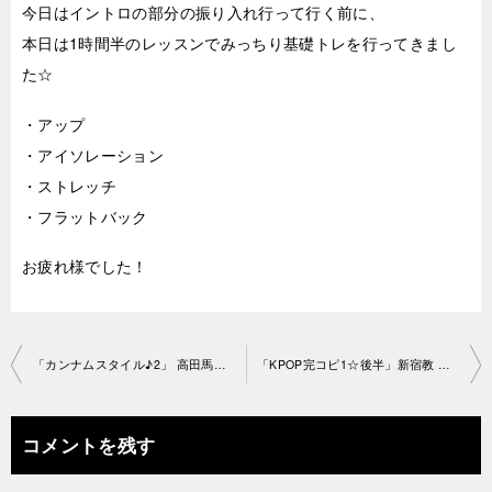
今日はイントロの部分の振り入れ行って行く前に、
本日は1時間半のレッスンでみっちり基礎トレを行ってきまし
た☆
・アップ
・アイソレーション
・ストレッチ
・フラットバック
お疲れ様でした！
投
「カンナムスタイル♪2」 高田馬場教室2021-03-06-no0047-1410
「KPOP完コピ1☆後半」新宿教 室2021-03-06-no0047-1476
稿
ナ
コメントを残す
ビ