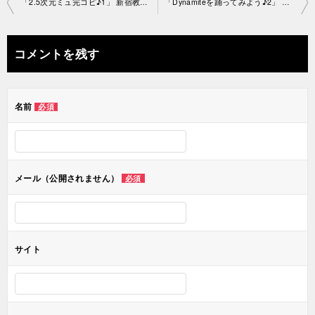
投
「2.5次元ミュ完コピ♪1」 新宿教室2021-06-04-no0047-1378
「Dynamiteを踊ってみよう♪2」 高田馬場教室2021-06-10-no0047-1410
稿
ナ
コメントを残す
ビ
ゲ
名前
必須
ー
シ
ョ
メール（公開されません）
必須
ン
サイト