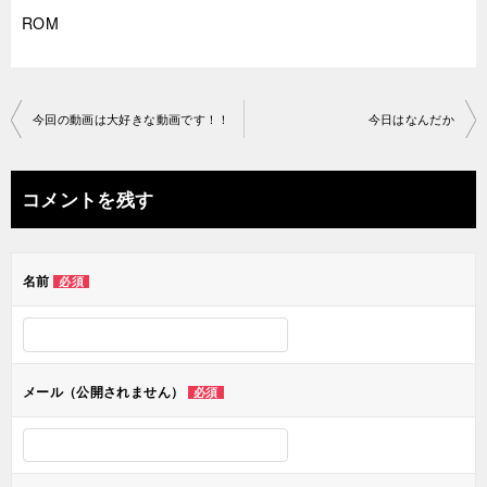
ROM
投
今回の動画は大好きな動画です！！
今日はなんだか
稿
ナ
コメントを残す
ビ
ゲ
名前
必須
ー
シ
ョ
メール（公開されません）
必須
ン