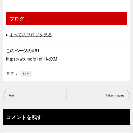
ブログ
▸
すべてのブログを見る
このページのURL
https://wp.me/p7nfHI-dXM
タグ
仙台
投
Aoi.
Takumiswag
稿
ナ
コメントを残す
ビ