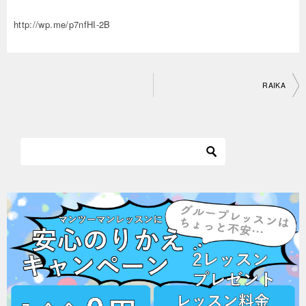
http://wp.me/p7nfHI-2B
投
RAIKA
稿
ナ
ビ
ゲ
ー
シ
ョ
ン