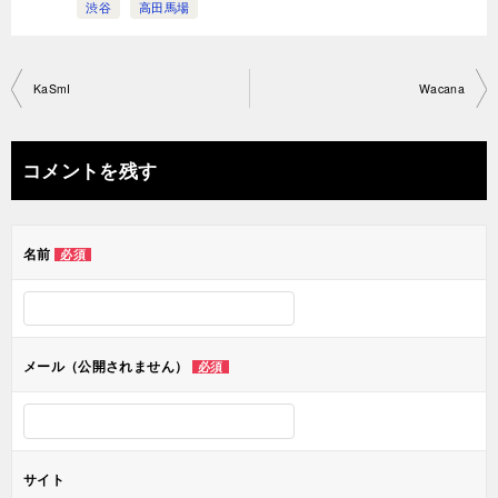
渋谷
高田馬場
投
KaSmI
Wacana
稿
ナ
コメントを残す
ビ
ゲ
名前
必須
ー
シ
ョ
メール（公開されません）
必須
ン
サイト