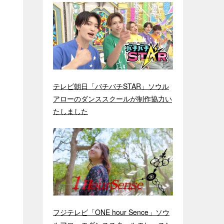
テレビ朝日「バチバチSTAR」ソウル
アローのダンススクールが制作協力い
たしました
フジテレビ「ONE hour Sence」ソウ