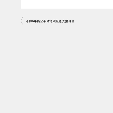
投
令和6年能登半島地震緊急支援募金
稿
ナ
ビ
ゲ
ー
シ
ョ
ン