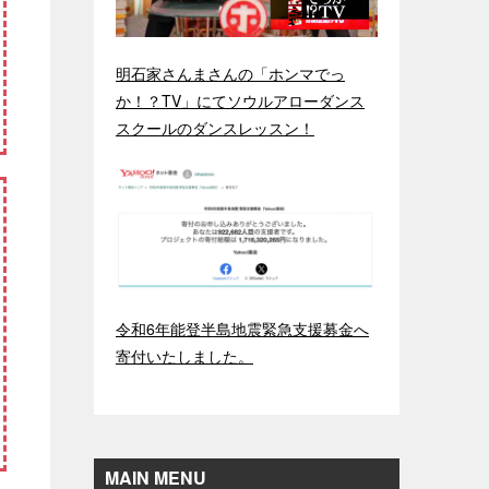
明石家さんまさんの「ホンマでっ
か！？TV」にてソウルアローダンス
スクールのダンスレッスン！
令和6年能登半島地震緊急支援募金へ
寄付いたしました。
MAIN MENU