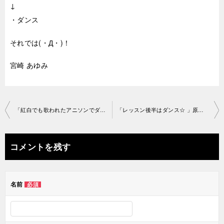
↓
・ダンス
それでは(・Д・)！
宮崎 あゆみ
投
「紅白でも歌われたアニソンでダンス♪」渋谷スタジオ201 9-3-2-no0006-1165
「レッスン後半はダンス☆ 」原宿スタジオ2019-3-4-no0006-1053
稿
ナ
コメントを残す
ビ
ゲ
名前
必須
ー
シ